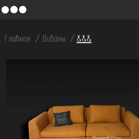
Главная
Диваны
&&&