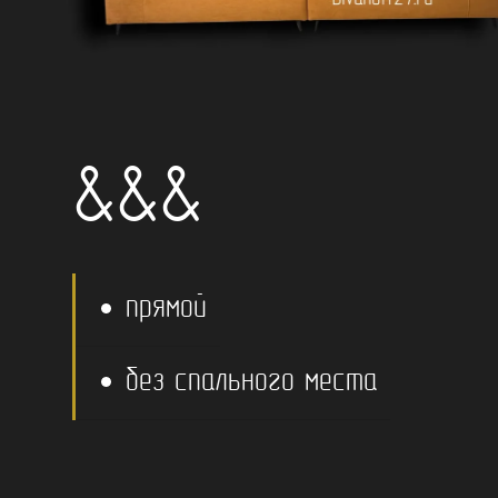
&&&
прямой
без спального места