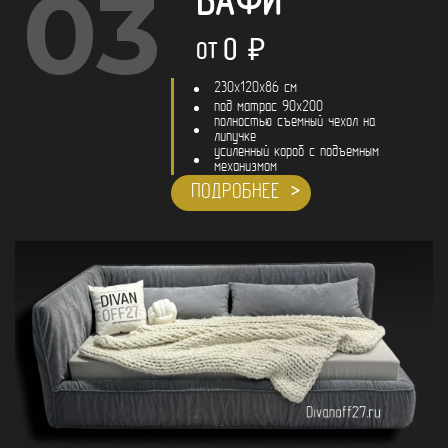
03
БАФИ
0
₽
ОТ
230x120x86 см
под матрас 90х200
полностью съемный чехол на
липучке
усиленный короб с подъемным
механизмом
ПОДРОБНЕЕ