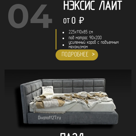
04
НЭКСИС ЛАЙТ
0
₽
ОТ
225x110x85 см
под матрас 90х200
усиленный короб с подъемным
механизмом
ПОДРОБНЕЕ