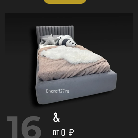
16
&
0
₽
ОТ