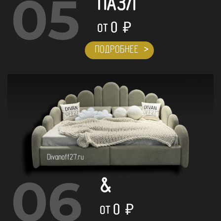
05
ПАЗЛ
0
₽
ОТ
ПОДРОБНЕЕ
06
&
0
₽
ОТ