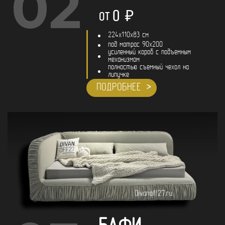
02
0
₽
ОТ
224x110x83 см
под матрас 90х200
усиленный короб с подъемным
механизмом
полностью съемный чехол на
липучке
ПОДРОБНЕЕ