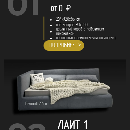
01
0
₽
ОТ
234x120x86 см
под матрас 90х200
усиленный короб с подъемным
механизмом
полностью съемный чехол на липучке
ПОДРОБНЕЕ
ЛАЙТ 1