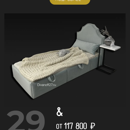
29
&
117 800
₽
ОТ