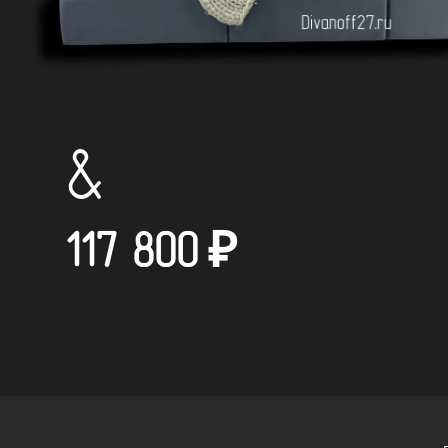
&
117 800
₽