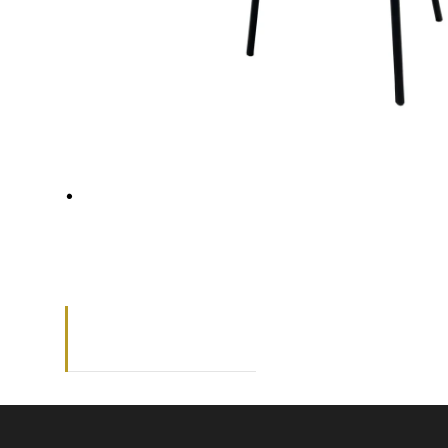
.
38 700
₽
арт 13/Ф28