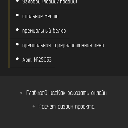
Угловой (левый/правый)
спальное место
премиальный велюр
премиальная суперэластичная пена
Арт. №25053
Главная
О нас
Как заказать онлайн
Расчет дизайн проекта