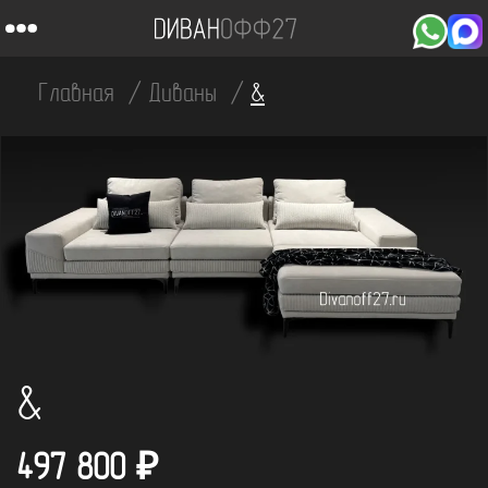
Главная
Диваны
&
&
497 800
₽