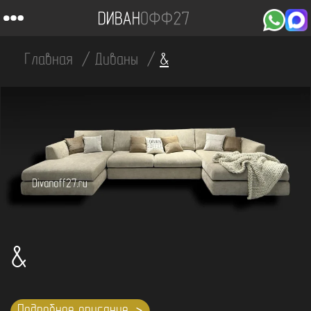
Главная
Диваны
&
&