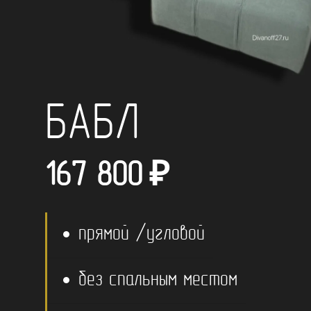
БАБЛ
167 800
₽
прямой /угловой
без спальным местом