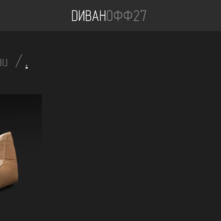
чии
.