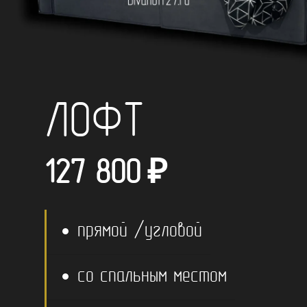
ЛОФТ
127 800
₽
прямой /угловой
со спальным местом